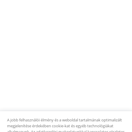
Frissítő desszert, ahol a lágy túrógombócokat ropogós pánkó
morzsa öleli körül, mindezt pedig egy könnyed, citrusos tejfölhab
1 990 Ft
AJÁNLOTT
koronázza meg.
KAPCSOLAT
Cím:
8624 Balatonszárszó, Fő u. 5.
Telefonszám:
+36 30 458 7259
Email:
szevasztokbisztro@gmail.com
INFORMÁCIÓK
Felhasználási feltételek
Adatkezelési tájékoztató
Kapcsolat
KÖVESS MINKET
A jobb felhasználói élmény és a weboldal tartalmának optimalizált
Facebook
megjelenítése érdekében cookie-kat és egyéb technológiákat
Instagram
alkalmazunk. Az adatkezelési gyakorlatunkkal kapcsolatos részletes
TikTok