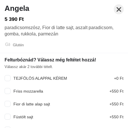
Angela
5 390 Ft
paradicsomszósz, Fior di latte sajt, aszalt paradicsom,
gomba, rukkola, parmezán
Glutén
Felturbóznád? Válassz még feltétet hozzá!
Válassz akár
2
további tételt.
TEJFÖLÖS ALAPPAL KÉREM
+0 Ft
Nyitva: 12:00-21:00
Rendelés: 12:00-21:00
Friss mozzarella
+550 Ft
FŐÉTEL
ZZÁK (30-32 CM)
ELŐÉTEL
DESSZERT
Fior di latte alap sajt
+550 Ft
Mit ennél? Írd meg nekünk, és a mesterséges intelligencia ajánl
ennek megfelelően.
Füstölt sajt
+550 Ft
KERESÉS