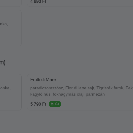
4 890 Ft
onka,
m)
Frutti di Mare
sonka,
paradicsomszósz, Fior di latte sajt, Tigrisrák farok, Fe
kagyló hús, fokhagymás olaj, parmezán
5 790 Ft
ÚJ