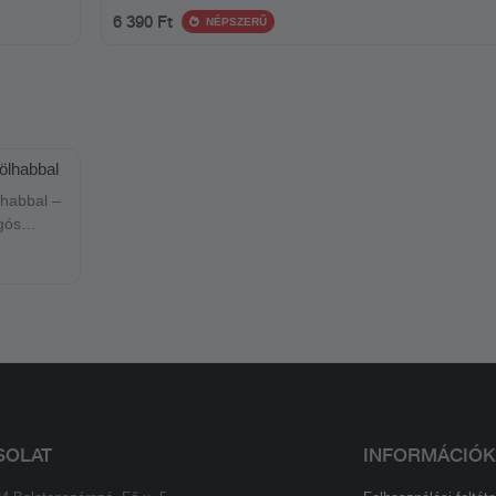
paradicsomos toszkán ragu kísér. Az étel harmonikus
6 390 Ft
NÉPSZERŰ
ízvilága tökéletes választás a tenger gyümölcseinek
kedvelőinek.
ölhabbal
lhabbal –
gós
ed,
SOLAT
INFORMÁCIÓK