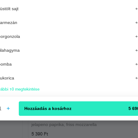
üstölt sajt
+
armezán
+
Serena
orgonzola
+
olaj,
paradicsomszósz, Fior di latte sajt, paprikás szalámi
ilahagyma
+
4 490 Ft
Gomba
+
Florentina
paradicsomszósz, Fior di latte sajt, friss mozzarella,
ukorica
+
gorgonzola, parmezán
ábbi 10 megtekintése
5 390 Ft
NÉPSZERŰ
1
Hozzáadás
a kosárhoz
5 69
Rosetta
paradicsomszósz, Fior di latte sajt, csípős spianata sz
jelapeno paprika, friss mozzarella
5 390 Ft