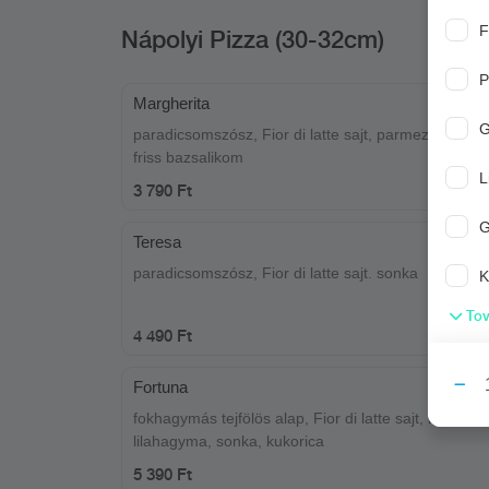
F
Nápolyi Pizza (30-32cm)
P
Margherita
G
paradicsomszósz, Fior di latte sajt, parmezán, oliva 
friss bazsalikom
L
3 790 Ft
Teresa
paradicsomszósz, Fior di latte sajt. sonka
K
Tov
4 490 Ft
Fortuna
fokhagymás tejfölös alap, Fior di latte sajt, bacon,
lilahagyma, sonka, kukorica
5 390 Ft