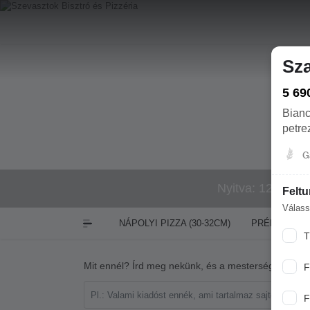
Sz
5 69
Bianc
petre
G
Nyitva: 12:00-21
Feltu
Válass
NÁPOLYI PIZZA (30-32CM)
PRÉMIUM NÁP
T
Mit ennél? Írd meg nekünk, és a mesterséges intell
F
F