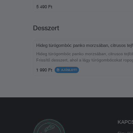
5 490 Ft
Desszert
Hideg túrógombóc panko morzsában, citrusos tejf
Hideg túrógombóc panko morzsában, citrusos tejfö
Frissítő desszert, ahol a lágy túrógombócokat ropo
pánkó morzsa öleli körül, mindezt pedig egy könny
1 990 Ft
AJÁNLOTT
citrusos tejfölhab koronázza meg.
KAPC