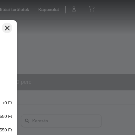
lítási területek
Kapcsolat
60-90 perc
+0 Ft
550 Ft
ESÉS
550 Ft