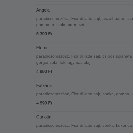
Angela
paradicsomszósz, Fior di latte sajt, aszalt paradics
gomba, rukkola, parmezán
5 390 Ft
Elena
paradicsomszósz, Fior di latte sajt, csípős spianata
gorgonzola, fokhagymás olaj
4 890 Ft
Fabiana
paradicsomszósz, Fior di latte sajt, sonka, gomba, 
4 890 Ft
Carlotta
paradicsomszósz, Fior di latte sajt, sonka, kukorica