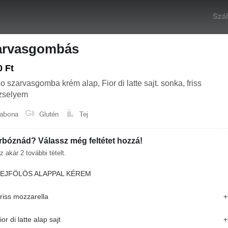
Szál
arvasgombás
0 Ft
o szarvasgomba krém alap, Fior di latte sajt. sonka, friss
zselyem
abona
Glutén
Tej
:00
Rendelés: 12:00-21:00
+36 30 458 7259
rbóznád? Válassz még feltétet hozzá!
z akár
2
további tételt.
ELŐÉTEL
OLYI PIZZÁK (30-32 CM)
FŐÉTEL
DESSZERT
EJFÖLÖS ALAPPAL KÉREM
igencia ajánl ennek megfelelően.
riss mozzarella
+
KER
ior di latte alap sajt
+