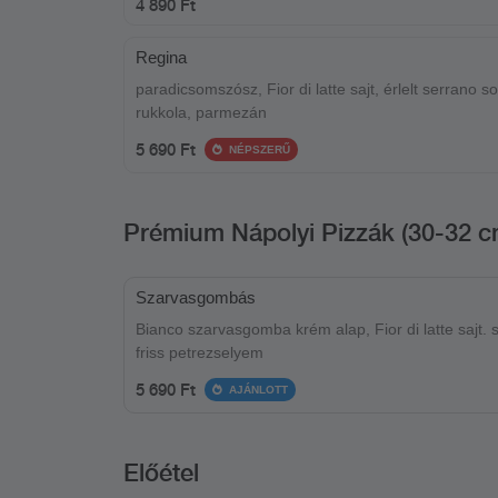
4 890 Ft
Regina
paradicsomszósz, Fior di latte sajt, érlelt serrano s
rukkola, parmezán
5 690 Ft
NÉPSZERŰ
Prémium Nápolyi Pizzák (30-32 c
Szarvasgombás
Bianco szarvasgomba krém alap, Fior di latte sajt. 
friss petrezselyem
5 690 Ft
AJÁNLOTT
Előétel