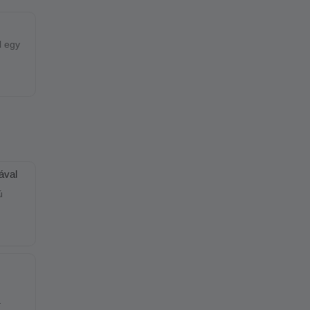
l egy
a
ával
ízek