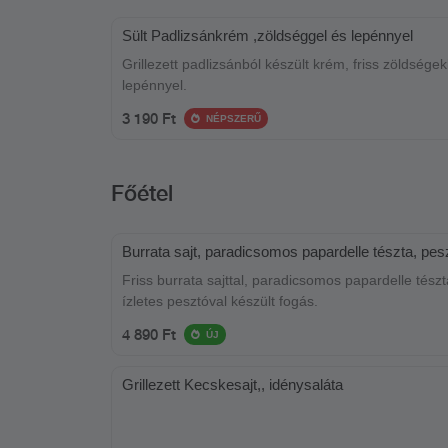
Sült Padlizsánkrém ,zöldséggel és lepénnyel
Grillezett padlizsánból készült krém, friss zöldségek
lepénnyel.
3 190 Ft
NÉPSZERŰ
Főétel
Burrata sajt, paradicsomos papardelle tészta, pes
Friss burrata sajttal, paradicsomos papardelle tészt
ízletes pesztóval készült fogás.
4 890 Ft
ÚJ
Grillezett Kecskesajt,, idénysaláta