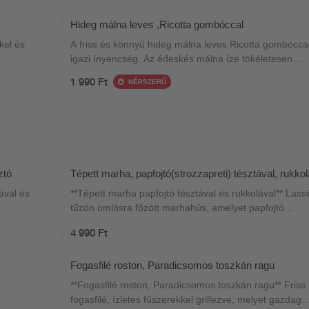
Hideg málna leves ,Ricotta gombóccal
kel és
A friss és könnyű hideg málna leves Ricotta gombócca
igazi ínyencség. Az édeskés málna íze tökéletesen
harmonizál a krémes Ricotta gombócokkal, amelyek
1 990 Ft
NÉPSZERŰ
finoman olvadnak a levesben. Egy tökéletes választás 
nyári napokra, amikor valami frissítőre vágyunk.
ztó
Tépett marha, papfojtó(strozzapreti) tésztával, rukkol
ával és
**Tépett marha papfojtó tésztával és rukkolával** Lassú
tűzön omlósra főzött marhahús, amelyet papfojtó
(strozzapreti) tésztával és friss rukkolával tálalunk. Az 
4 990 Ft
tökéletes harmóniája, melyet a rukkola enyhén borsos
aromája tesz teljessé. Egy igazi ínyenc fogás, amely
Fogasfilé roston, Paradicsomos toszkán ragu
garantáltan elvarázsol.
**Fogasfilé roston, Paradicsomos toszkán ragu** Friss
fogasfilé, ízletes fűszerekkel grillezve, melyet gazdag