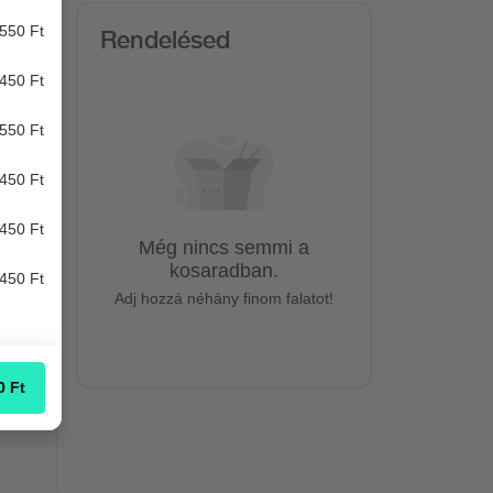
550 Ft
Rendelésed
450 Ft
550 Ft
450 Ft
450 Ft
Még nincs semmi a
kosaradban.
450 Ft
Adj hozzá néhány finom falatot!
0
Ft
alámi,