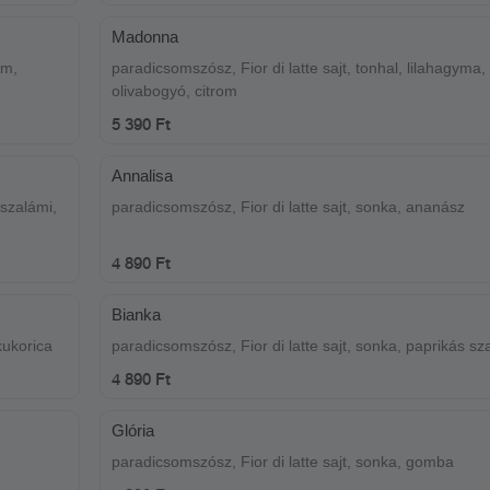
Madonna
om,
paradicsomszósz, Fior di latte sajt, tonhal, lilahagyma,
olivabogyó, citrom
5 390 Ft
Annalisa
 szalámi,
paradicsomszósz, Fior di latte sajt, sonka, ananász
4 890 Ft
Bianka
kukorica
paradicsomszósz, Fior di latte sajt, sonka, paprikás sz
4 890 Ft
Glória
paradicsomszósz, Fior di latte sajt, sonka, gomba