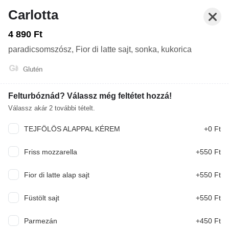
Carlotta
4 890 Ft
paradicsomszósz, Fior di latte sajt, sonka, kukorica
Glutén
Felturbóznád? Válassz még feltétet hozzá!
Válassz akár
2
további tételt.
TEJFÖLÖS ALAPPAL KÉREM
+0 Ft
Zárva. Nyitás: Ma 12:00
Rendelés: Zárva. Nyitás: Ma 12:00
Friss mozzarella
+550 Ft
FŐÉTEL
ZZÁK (30-32 CM)
ELŐÉTEL
DESSZERT
Fior di latte alap sajt
+550 Ft
Füstölt sajt
+550 Ft
Rendeléseket jelenleg nem tudunk fogadni.
Parmezán
+450 Ft