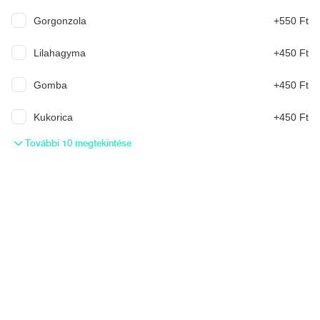
Mit ennél? Írd meg nekünk, és a mesterséges intelligencia ajánl
Gorgonzola
+550 Ft
ennek megfelelően.
Lilahagyma
+450 Ft
KERESÉS
Gomba
+450 Ft
Nápolyi Pizza (30-32cm)
Kukorica
+450 Ft
További 10 megtekintése
Margherita
paradicsomszósz, Fior di latte sajt, parmezán, oliva olaj, friss
bazsalikom
3 790 Ft
Serena
paradicsomszósz, Fior di latte sajt, paprikás szalámi
4 490 Ft
Teresa
paradicsomszósz, Fior di latte sajt. sonka