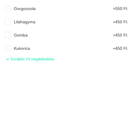
Gorgonzola
+550 Ft
Nápolyi Pizza (30-32cm)
Lilahagyma
+450 Ft
Margherita
Gomba
+450 Ft
paradicsomszósz, Fior di latte sajt, parmezán, oliva olaj, friss
bazsalikom
Kukorica
+450 Ft
3 790 Ft
További 10 megtekintése
Serena
paradicsomszósz, Fior di latte sajt, paprikás szalámi
4 490 Ft
Teresa
paradicsomszósz, Fior di latte sajt. sonka
4 490 Ft
Florentina