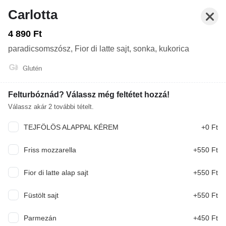
Carlotta
4 890 Ft
paradicsomszósz, Fior di latte sajt, sonka, kukorica
Glutén
Felturbóznád? Válassz még feltétet hozzá!
Válassz akár
2
további tételt.
TEJFÖLÖS ALAPPAL KÉREM
+0 Ft
Nyitva: 12:00-21:30
Rendelés: 12:00-21:30
Friss mozzarella
+550 Ft
FŐÉTEL
ZZÁK (30-32 CM)
ELŐÉTEL
DESSZERT
Fior di latte alap sajt
+550 Ft
Mit ennél? Írd meg nekünk, és a mesterséges intelligencia ajánl
Füstölt sajt
+550 Ft
ennek megfelelően.
Parmezán
+450 Ft
KERESÉS