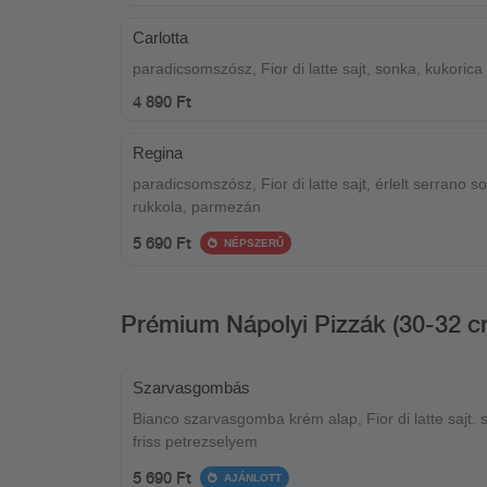
Carlotta
paradicsomszósz, Fior di latte sajt, sonka, kukorica
4 890 Ft
Regina
paradicsomszósz, Fior di latte sajt, érlelt serrano s
rukkola, parmezán
5 690 Ft
NÉPSZERŰ
Prémium Nápolyi Pizzák (30-32 c
Szarvasgombás
Bianco szarvasgomba krém alap, Fior di latte sajt. 
friss petrezselyem
5 690 Ft
AJÁNLOTT