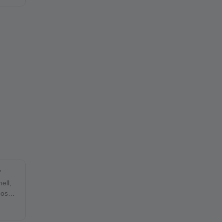
ell,
poszta
ményt