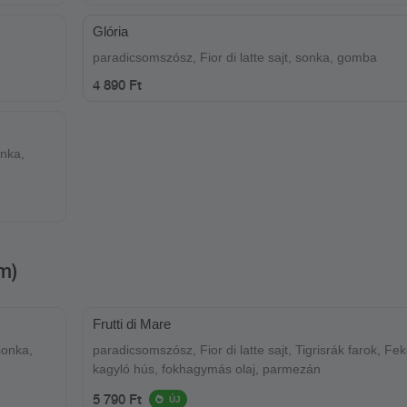
Glória
paradicsomszósz, Fior di latte sajt, sonka, gomba
4 890 Ft
onka,
m)
Frutti di Mare
sonka,
paradicsomszósz, Fior di latte sajt, Tigrisrák farok, Fe
kagyló hús, fokhagymás olaj, parmezán
5 790 Ft
ÚJ