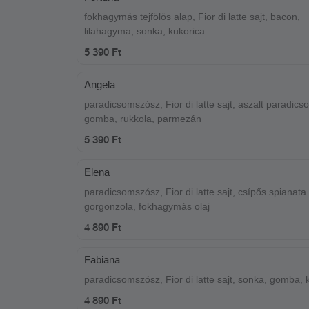
fokhagymás tejfölös alap, Fior di latte sajt, bacon,
lilahagyma, sonka, kukorica
5 390 Ft
Angela
paradicsomszósz, Fior di latte sajt, aszalt paradics
gomba, rukkola, parmezán
5 390 Ft
Elena
paradicsomszósz, Fior di latte sajt, csípős spianata
gorgonzola, fokhagymás olaj
4 890 Ft
Fabiana
paradicsomszósz, Fior di latte sajt, sonka, gomba, 
4 890 Ft