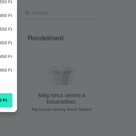
550 Ft
450 Ft
ESÉS
550 Ft
Rendelésed
450 Ft
450 Ft
450 Ft
Még nincs semmi a
0
Ft
kosaradban.
Adj hozzá néhány finom falatot!