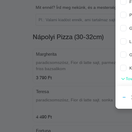
F
Mit ennél? Írd meg nekünk, és a mesterséges intell
P
G
Nápolyi Pizza (30-32cm)
L
Margherita
paradicsomszósz, Fior di latte sajt, parmezán, oliva 
K
friss bazsalikom
3 790 Ft
Tov
Teresa
paradicsomszósz, Fior di latte sajt. sonka
4 490 Ft
Fortuna