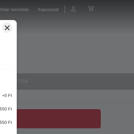
lítási területek
Kapcsolat
30 458 7259
+0 Ft
550 Ft
550 Ft