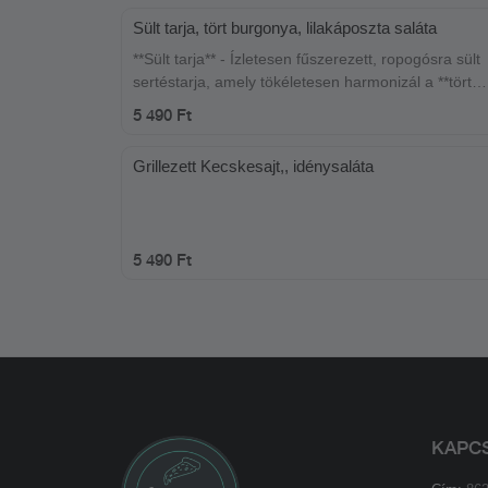
Sült tarja, tört burgonya, lilakáposzta saláta
**Sült tarja** - Ízletesen fűszerezett, ropogósra sült
sertéstarja, amely tökéletesen harmonizál a **tört
burgonyával**, krémes és gazdag ízélményt nyújtva
5 490 Ft
Mindezt egy friss, ropogós **lilakáposzta salátával** 
amely kellemesen kiegészíti az ételt. Ideális válasz
Grillezett Kecskesajt,, idénysaláta
kiadós étkezéshez!
5 490 Ft
KAPC