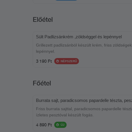
Előétel
Sült Padlizsánkrém ,zöldséggel és lepénnyel
Grillezett padlizsánból készült krém, friss zöldségek
lepénnyel.
3 190 Ft
NÉPSZERŰ
Főétel
Burrata sajt, paradicsomos papardelle tészta, pes
Friss burrata sajttal, paradicsomos papardelle tészt
ízletes pesztóval készült fogás.
4 890 Ft
ÚJ