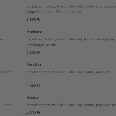
paradicsomszósz, Fior di latte sajt, csípős spianata sz
jelapeno paprika, friss mozzarella
5 390 Ft
Madonna
om,
paradicsomszósz, Fior di latte sajt, tonhal, lilahagyma,
olivabogyó, citrom
5 390 Ft
Annalisa
 szalámi,
paradicsomszósz, Fior di latte sajt, sonka, ananász
4 890 Ft
Bianka
kukorica
paradicsomszósz, Fior di latte sajt, sonka, paprikás sz
4 890 Ft