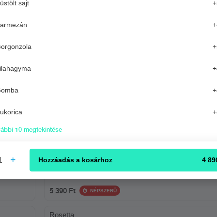
üstölt sajt
+
igencia ajánl ennek megfelelően.
armezán
+
KER
orgonzola
+
ilahagyma
+
Serena
Gomba
+
olaj,
paradicsomszósz, Fior di latte sajt, paprikás szalámi
ukorica
+
4 490 Ft
ábbi 10 megtekintése
Florentina
1
Hozzáadás
a kosárhoz
4 89
paradicsomszósz, Fior di latte sajt, friss mozzarella,
gorgonzola, parmezán
5 390 Ft
NÉPSZERŰ
Rosetta