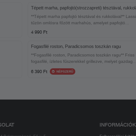
Tépett marha, papfojtó(strozzapreti) tésztával, rukkol
**Tépett marha papfojtó tésztával és rukkolával** Lassú
tűzön omlósra főzött marhahús, amelyet papfojtó
.
(strozzapreti) tésztával és friss rukkolával tálalunk. Az 
4 990 Ft
tálaljuk,
tökéletes harmóniája, melyet a rukkola enyhén borsos
tás egy
aromája tesz teljessé. Egy igazi ínyenc fogás, amely
Fogasfilé roston, Paradicsomos toszkán ragu
garantáltan elvarázsol.
**Fogasfilé roston, Paradicsomos toszkán ragu** Friss
fogasfilé, ízletes fűszerekkel grillezve, melyet gazdag
paradicsomos toszkán ragu kísér. Az étel harmonikus
6 390 Ft
NÉPSZERŰ
ízvilága tökéletes választás a tenger gyümölcseinek
kedvelőinek.
SOLAT
INFORMÁCIÓK