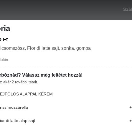
Szál
ria
0 Ft
icsomszósz, Fior di latte sajt, sonka, gomba
lutén
rbóznád? Válassz még feltétet hozzá!
 Ma 12:00
Rendelés: Zárva. Nyitás: Ma 12:00
+36 
z akár
2
további tételt.
EJFÖLÖS ALAPPAL KÉREM
ELŐÉTEL
OLYI PIZZÁK (30-32 CM)
FŐÉTEL
riss mozzarella
+
konyhánk most zárva. Nyitás: Ma 12:00
ior di latte alap sajt
+