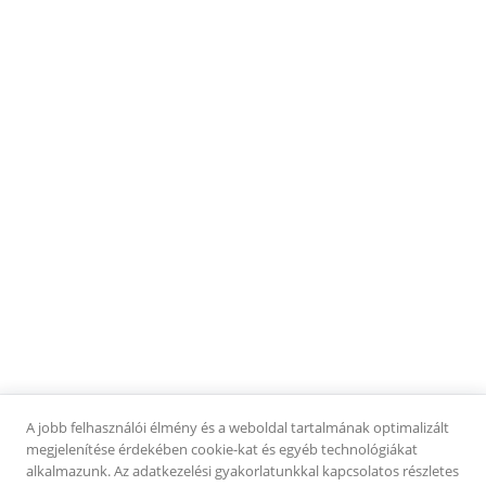
morzsa öleli körül, mindezt pedig egy könnyed, citrusos tejfölhab
1 990 Ft
AJÁNLOTT
koronázza meg.
KAPCSOLAT
Cím:
8624 Balatonszárszó, Fő u. 5.
Telefonszám:
+36 30 458 7259
Email:
szevasztokbisztro@gmail.com
INFORMÁCIÓK
Felhasználási feltételek
Adatkezelési tájékoztató
Kapcsolat
KÖVESS MINKET
A jobb felhasználói élmény és a weboldal tartalmának optimalizált
Facebook
megjelenítése érdekében cookie-kat és egyéb technológiákat
Instagram
alkalmazunk. Az adatkezelési gyakorlatunkkal kapcsolatos részletes
TikTok