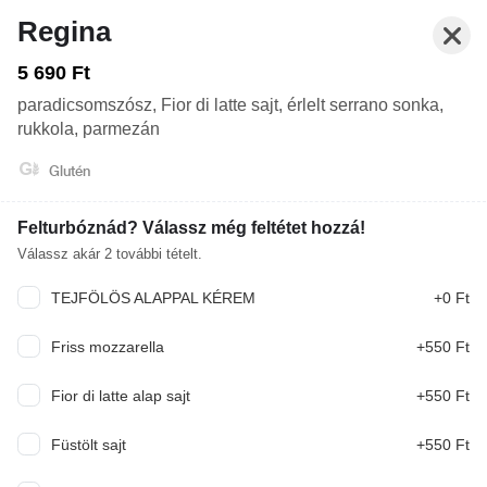
Regina
5 690 Ft
paradicsomszósz, Fior di latte sajt, érlelt serrano sonka,
rukkola, parmezán
Glutén
Felturbóznád? Válassz még feltétet hozzá!
Válassz akár
2
további tételt.
TEJFÖLÖS ALAPPAL KÉREM
+0 Ft
Zárva. Nyitás: Ma 12:00
Rendelés: Zárva. Nyitás: Ma 12:00
Friss mozzarella
+550 Ft
FŐÉTEL
ZZÁK (30-32 CM)
ELŐÉTEL
DESSZERT
Fior di latte alap sajt
+550 Ft
Csak előrendeléseket tudunk fogadni, a konyhánk
Füstölt sajt
+550 Ft
most zárva. Nyitás: Ma 12:00