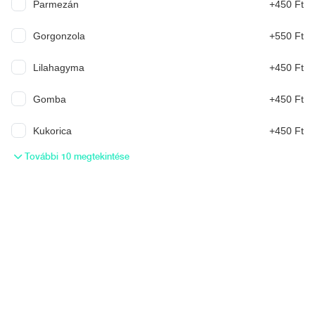
Parmezán
+450 Ft
Mit ennél? Írd meg nekünk, és a mesterséges intelligencia ajánl
Gorgonzola
+550 Ft
ennek megfelelően.
Lilahagyma
+450 Ft
KERESÉS
Gomba
+450 Ft
Nápolyi Pizza (30-32cm)
Kukorica
+450 Ft
Margherita
További 10 megtekintése
paradicsomszósz, Fior di latte sajt, parmezán, oliva olaj, friss
bazsalikom
3 790 Ft
Serena
paradicsomszósz, Fior di latte sajt, paprikás szalámi
4 490 Ft
Teresa